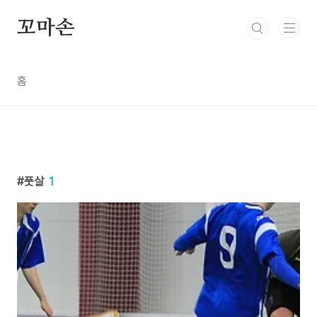
본문 바로가기
꼬마손
홈
풋살
1