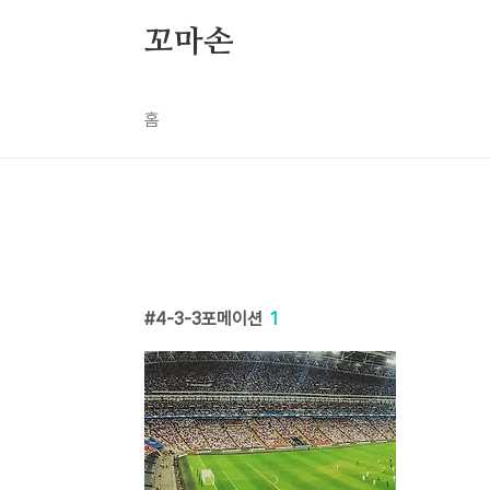
본문 바로가기
꼬마손
홈
4-3-3포메이션
1