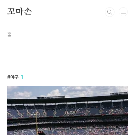
본문 바로가기
꼬마손
홈
야구
1