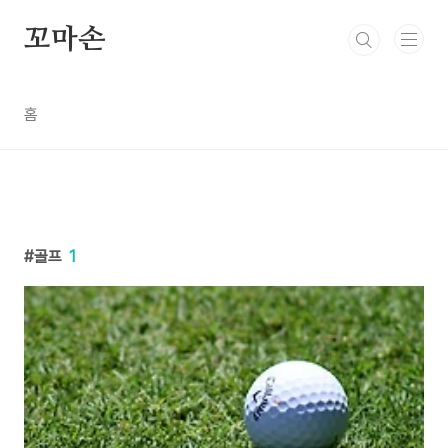
본문 바로가기
꼬마손
홈
골프
1